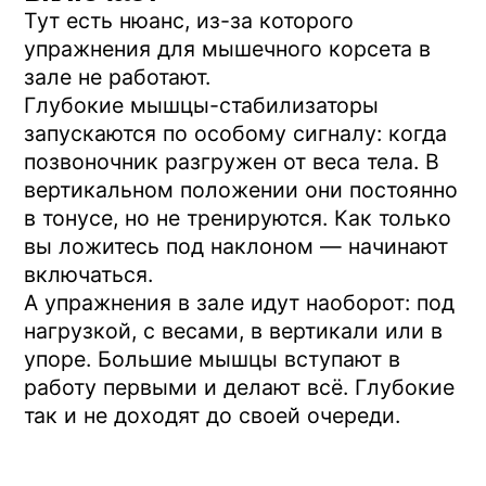
двухуровневыми рукоятками, на
которой человек лежит и одновременно
выполняет упражнения. Это и есть
Профилактор Евминова —
ортопедический тренажёр с
регулируемым углом наклона и
рукоятками, сконструированный именно
под эту задачу.
Гибкая наклонная плоскость +
специальный комплекс упражнений —
то, чего нет у других тренажёров