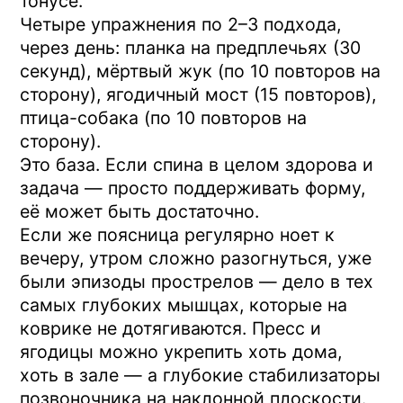
Что в итоге
Укрепление мышечного корсета — это
не про большие мышцы, которые видно.
Это про короткие глубокие, которые
требуют специфических условий для
включения. Зал эту задачу не решает,
домашний комплекс закрывает её
частично. Полноценно — только на
наклонной плоскости.
15 минут в день, регулярно. Это та точка
приложения усилия, которая реально
работает на причину, а не на симптом.
Материал носит информационный
характер и не заменяет консультацию