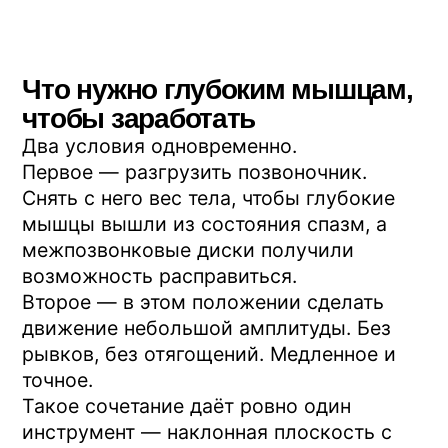
История тренажёра началась в спорте.
Его разработал Вячеслав Евминов —
заслуженный тренер СССР по
академической гребле. У гребцов
нагрузка на поясницу большая,
проблемы со спиной выбивают
спортсменов из строя на месяцы.
Готового снаряда под такую задачу не
было. Евминов объединился с
профессором В.Я. Фищенко и в 1998
году они представили конструкцию, на
которой можно одновременно
разгружать позвоночник и включать
глубокие мышцы.
Как работает занятие на
Профилакторе
Возьмём упражнение из укрепляющей
программы — поднятие таза.