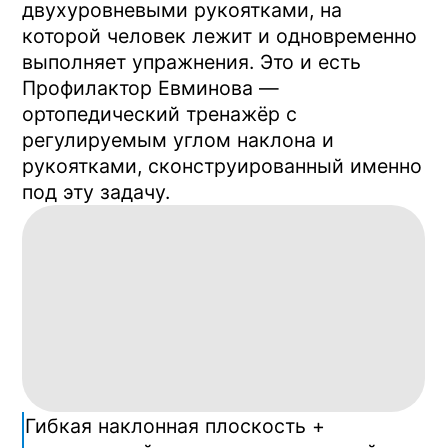
Вы лежите на спине на наклонной
панели под углом 10–15°, держитесь за
рукоятки прямыми руками. Ноги
согнуты в коленях, стопы на панели. На
выдохе медленно поднимаете таз — до
прямой линии от плеч до коленей.
Удерживаете 4–6 секунд, опускаетесь,
расслабляетесь.
Похоже на ягодичный мост? Движение
то же — но условия другие. За счёт угла
наклона позвоночник разгружен от веса
тела, и глубокие короткие мышцы вдоль
позвоночника включаются в работу
вместе с ягодичными. На коврике так не
получится — в вертикальной нагрузке
большие мышцы перехватывают всё на
себя. Два действия одновременно, и
этого не даёт ни турник, ни коврик, ни
любой тренажёр в зале.
За 27 лет по методике занимались
более 100 000 человек в России.
Тренажёр применялся в
оздоровительных программах
санаториев Крыма — имени Кирова в