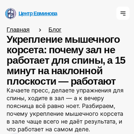
Центр Евминова
Центр Евминова
Центр Евмино
Главная
Блог
Укрепление мышечного
корсета: почему зал не
работает для спины, а 15
К
минут на наклонной
плоскости — работают
О 
Качаете пресс, делаете упражнения для
спины, ходите в зал — а к вечеру
поясница всё равно ноет. Разбираем,
почему укрепление мышечного корсета
в зале чаще всего не даёт результата, и
что работает на самом деле.
Автор
Дмитрий Леонов
инструктор-методист Центра Евминова. 14
лет в практике методики Евминова
ЧИТАТЬ 5 МИН