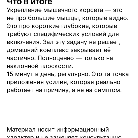
Центр Евминова
7 (495) 142-25-99
7 (985) 774-41-02
center.evminova@yandex.ru
г. Москва, ул Олеко Дундича д.25
По будням: 10:00 –
20:00 Сб: 10:00 – 16:00
Главная
Каталог товаров