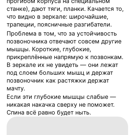
Большие мышцы видно — они
работают в зале. Глубокие — держат
позвоночник, и в зале их не включить
Почему зал эти мышцы не
включает
Тут есть нюанс, из-за которого
упражнения для мышечного корсета в
зале не работают.
Глубокие мышцы-стабилизаторы
запускаются по особому сигналу: когда
позвоночник разгружен от веса тела. В
вертикальном положении они постоянно
в тонусе, но не тренируются. Как только
вы ложитесь под наклоном — начинают
включаться.