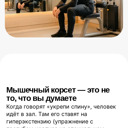
Когда говорят «укрепи спину», человек
идёт в зал. Там его ставят на
гиперэкстензию (упражнение с
прогибом корпуса на специальном
станке), дают тяги, планки. Качается то,
что видно в зеркале: широчайшие,
трапеции, поясничные разгибатели.
Проблема в том, что за устойчивость
позвоночника отвечают совсем другие
мышцы. Короткие, глубокие,
прикреплённые напрямую к позвонкам.
В зеркале их не увидеть — они лежат
под слоем больших мышц и держат
позвоночник как растяжки держат
мачту.
Если эти глубокие мышцы слабые —
никакая накачка сверху не поможет.
Спина всё равно будет ныть.