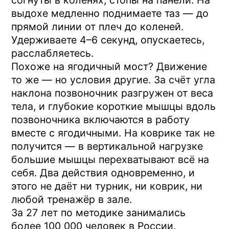
тонусе.
Четыре упражнения по 2–3 подхода,
через день: планка на предплечьях (30
секунд), мёртвый жук (по 10 повторов на
сторону), ягодичный мост (15 повторов),
птица-собака (по 10 повторов на
сторону).
Это база. Если спина в целом здорова и
задача — просто поддерживать форму,
её может быть достаточно.
Если же поясница регулярно ноет к
вечеру, утром сложно разогнуться, уже
были эпизоды прострелов — дело в тех
самых глубоких мышцах, которые на
коврике не дотягиваются. Пресс и
ягодицы можно укрепить хоть дома,
хоть в зале — а глубокие стабилизаторы
позвоночника на наклонной плоскости.
Запишитесь на