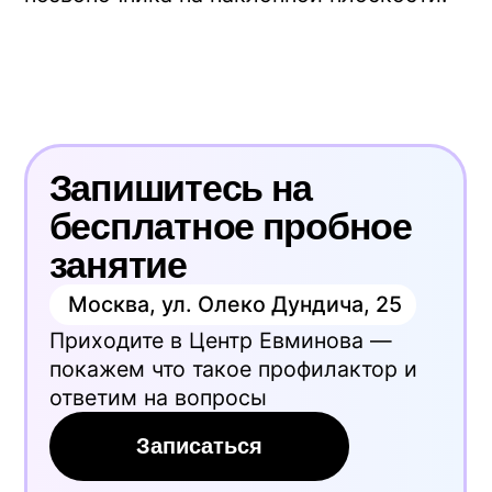
специалиста. При хронических
заболеваниях, болевом синдроме или
операциях на позвоночнике перед
началом занятий проконсультируйтесь с
лечащим врачом. Имеются
противопоказания.
Автор
Дмитрий Леонов
инструктор-методист Центра Евминова. 14
лет в практике методики Евминова
Остались вопросы?
Наш методист разберёт вашу
ситуацию и даст рекомендации.
Бесплатная консультация по
телефону.
Оставить заявку