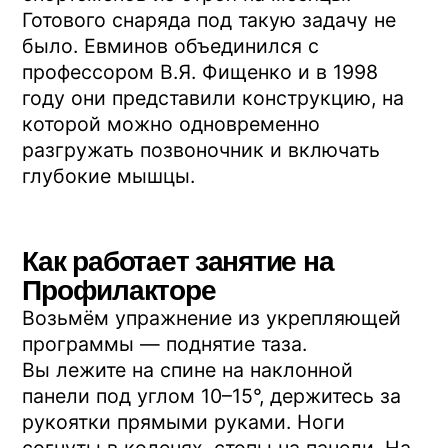
Узнайте за минуту,
подойдёт ли вам
методика
Короткий тест из 3 вопросов +
книга Вячеслава Евминова в
подарок
Пройти тест
А без тренажера что делать
Если Профилактора пока нет — базовый
комплекс упражнений для мышечного
корсета дома всё равно стоит делать. Он
не заменит работу на наклонной
плоскости (глубокие мышцы
включаются не расслабляются, а
межпозвонковые диски так не
растянутся), но поддержит спину в