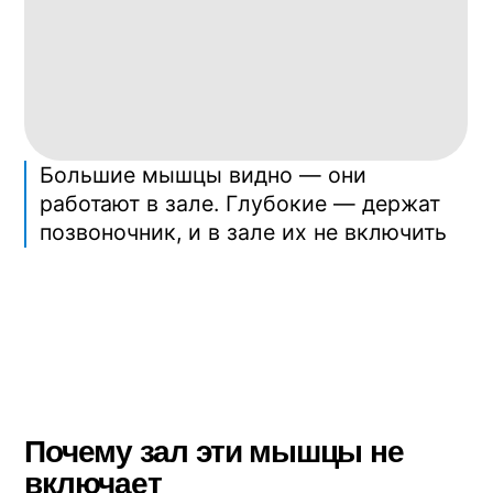
А упражнения в зале идут наоборот: под
нагрузкой, с весами, в вертикали или в
упоре. Большие мышцы вступают в
работу первыми и делают всё. Глубокие
так и не доходят до своей очереди.
Что нужно глубоким мышцам,
чтобы заработать
Два условия одновременно.
Первое — разгрузить позвоночник.
Снять с него вес тела, чтобы глубокие
мышцы вышли из состояния спазм, а
межпозвонковые диски получили
возможность расправиться.
Второе — в этом положении сделать
движение небольшой амплитуды. Без
рывков, без отягощений. Медленное и
точное.
Такое сочетание даёт ровно один
инструмент — наклонная плоскость с