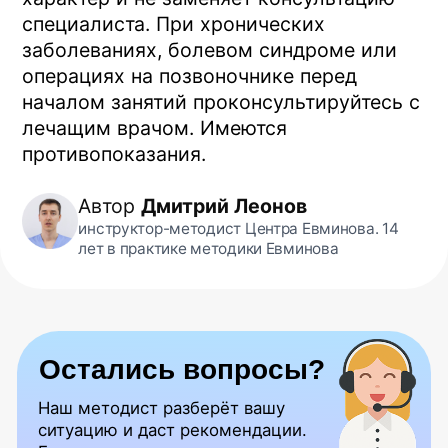
Где купить тренажер
Блог
Ограничения и меры предосторожности
Программа курса
Купить обучающий курс
О центре Евминова
Контакты
Отзывы
Информация на сайте носит справочный характер и
не является медицинской рекомендацией. Имеются
противопоказания — необходима консультация
специалиста. Результаты индивидуальны
Copyright© 2026. All Rights Reserved.