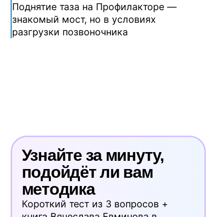
Ошибки первых занятий
Самая частая — сразу ставить большой
угол. Логика «чем круче, тем
эффективнее» здесь не работает.
Большой угол перегружает мышцы,
которые к нагрузке не готовы. На
следующий день болит всё и не там, где
должно. Человек решает «не подходит»
и бросает.
Правильно так: - первая неделя — угол
8–15°, только начальный комплекс, по 10
минут - вторая — добавляете два-три
упражнения, 12–15 минут - дальше
постепенно увеличиваете угол и
сложность
Ещё одна ошибка — учиться по видео
без контроля. Упражнения выглядят
простыми, но половина новичков на
первом занятии допускают ошибки.
Эффект уходит. Поэтому для первых
тренировок разумно подключить онлайн
обучение по методике Евминова и