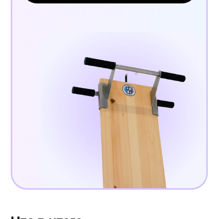
Попробуйте наш
бесплатный курс
Вводная в полный курс ( 19 уроков
из онлайн-курса )
Получить доступ