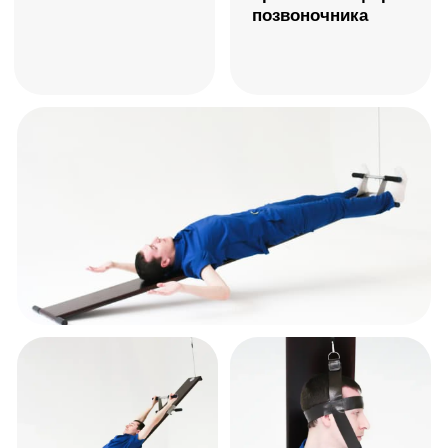
Запатентованная разработка Вячеслава Евминова с 1998 года
Базовый комплект
«Профилактор Евминова»
19 950 ₽
Стандарт
Для веса менее 110 кг