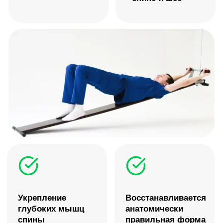
Более 100 видео уроков по методике Евминова,
возможность консультироваться с методистом
Популярный
Онлайн курс + Профилактор
Бесплатный
22 450 ₽
24950 ₽
От
0 ₽
Полный комплект для
регулярных занятий дома
Вводная в полный
Купить комплект
Попробовать бесп
100 видеоуроков
19 уроков из полного к
Ответы методиста на ваши вопросы
Введение в методику и
безопасности
Профилактор Евминова (тренажер)
Возможность понять, п
Полный комплект и инструкция к
вам методика и форма
тренажеру
Доступ к курсу на 6 месяцев