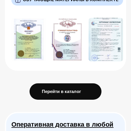
Врач советовал обратить внимание на
позвоночник
Другое (хочу позаботиться о спине)
Назад
Далее
🔒 Ваши данные защищены.
Частые вопросы
Скидка 10%
ЛЕТО26
по промокоду
Акция до 31.08.2026 кол-во промокодов ограничено