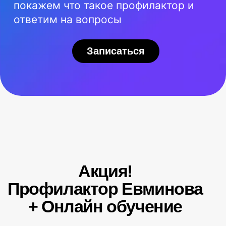
20 950 ₽
Усиленный
Для веса более 110 кг
Усиленная конструкция для
интенсивных занятий
Петля Глиссона (для шейного отдела)
Крепление к стене (трос, крюк)
Методическое пособие (книга упражнений)
Видео комплекс упражнений
Гарантия 12 месяцев
Выбрать размер
Почему важно
использовать оригинал?