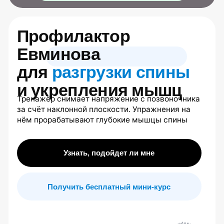
и укрепления мышц
Тренажёр снимает напряжение с позвоночника
за счёт наклонной плоскости. Упражнения на
7 (4
нём прорабатывают глубокие мышцы спины
7 (9
Узнать, подойдет ли мне
Получить бесплатный мини-курс
100 000+
человек доверяют
методике
В каких случаях
методика
Евминова
особенно полезна
01
02
Напряжение
Дискомфорт
в спине
в спине