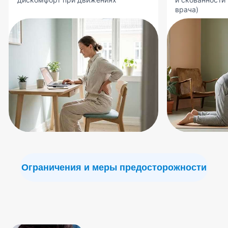
«Для здоровья спины я больше
всего ценю плавание. Наша
методика на профилакторе
работает по похожему принципу
разгрузки позвоночника —
только заниматься можно дома»
Вячеслав Владимирович Евминов
Автор методики, создатель профилактора
Методика основана
на
мягком вытяжении