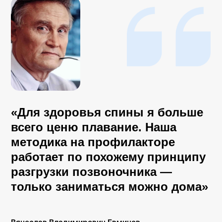
позвоночника
Разгрузка
позвоночника
Мягкое вытяжение
за счёт положения тела
на наклонной
плоскости. Нагрузка
на межпозвонковые
Вытяжение позвоноч
диски снижается,
мышцы расслабляются
без чрезмерного
Мягкое вытяжение снижает д
растяжения
на межпозвонковые диски и п
расслабить глубокие мышцы с
Угол наклона регулируется
индивидуально — под вес, во
и уровень подготовки
Почему методике
доверяют