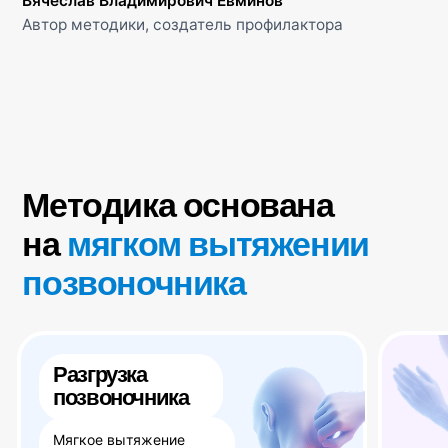
Тысячи людей уже много лет регулярно
занимаются по методике дома
Безопасно
Можно дома
Упражнения выполняются
Все упражнения выполняются
плавно и без резких движений.
на профилакторе домашних
Подходит
условиях
для любого возраста
100к+
Человек занимаются по методике