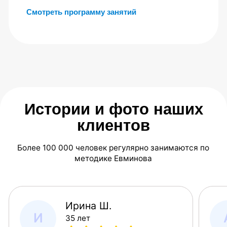
Более 100 видеоуроков
с упражнениями «от простого к сложному»
6 месяцев
доступ ко всем материалам
Группировка упражнений
по отделам позвоночника и этапам
восстановления
Удобный формат
заниматься можно в любое время из дома
На курсе инструктор-
методист отвечает на ваши
вопросы и помогает с
упражнениями