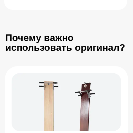
Более 100 000 человек регулярно занимаются по
методике Евминова
Ирина Ш.
Александра 
И
А
35 лет
51 год
«Работаю весь день сидя, к вечеру
«В санатории Кирова в Ялт
спина ныла так, что сложно было
попробовала профилактор 
расслабиться. Взяла профилактор
тренером. Была зажатость 
Евминова вместе с онлайн-курсом.
тяжело поднималась. Посл
Нравится, что все показывают по
занятий стало комфортнее 
шагам, не боюсь сделать что-то не так.
Дома заказала такой же пр
Постепенно привыкла к занятиям, стало
подключила онлайн-курс, т
легче засыпать. Хорошая вещь для
занимаюсь по видео, не бо
дома, своих денег стоит — особенно
ошибиться. Доставили акку
если много сидишь»
было в комплекте. Занятия
удовольствие, советую тем,
напряжение в спине и плеч