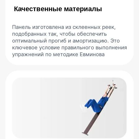
Узнайте, подойдет ли
методика именно вам за
1 минуту