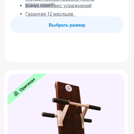
Как начать
использовать методику
Шаг 1
Пройдите тест и получите
бесплатную консультацию от
нашего методиста
Пройти тест
Шаг 2
Посмотрите бесплатный мини-
курс о базовых
упражнениях