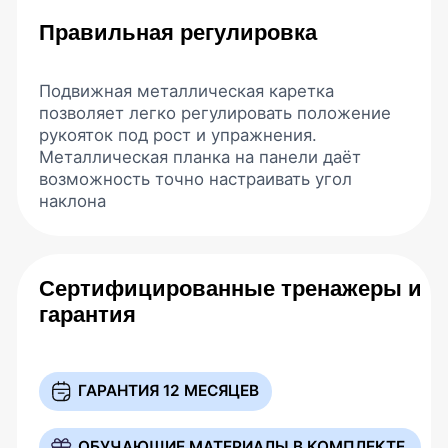
Пройдите быстрый тест — бесплатно вас
проконсультируем, подскажем подойдет вам
методика или нет. В подарок — книга Вячеслава
Евминова
Вопрос 1/3
33%
Что сейчас больше всего
беспокоит вас?
Боль или тяжесть в пояснице
Боль или напряжение в шее
Боль между лопатками или в грудном
отделе
Нарушение осанки, сложно держать
спину ровной
Периодическая тяжесть в руке или
ноге