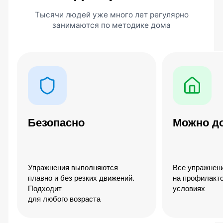
напряжения
спазмы и
и скованности в
болевой
спине
синдром в
спине и шее
Укрепление
Восстанавливается
глубоких мышц
анатомически
спины
правильная форма
позвоночника