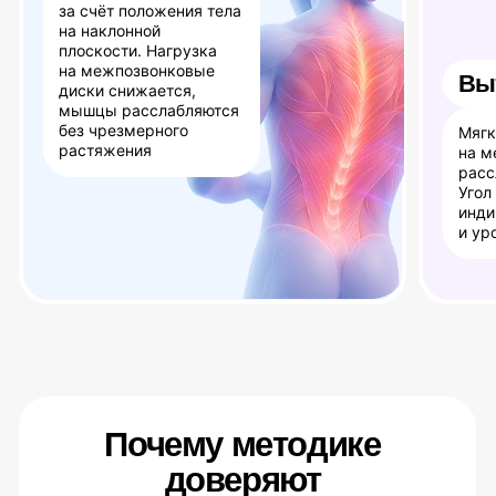
98%
Положительных отзывов
30 лет+
Развития методики
Что
изменится
после
занятий на
профилакторе
Уходят
Уменьшение
мышечные