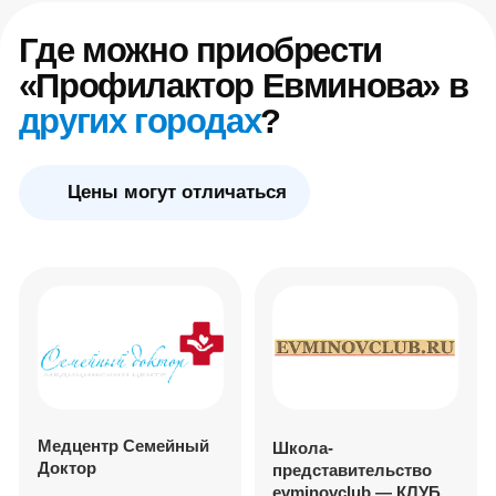
+7 (959) 105-39-46
+7 926 733 69 28
Магазин
Магазин Медтехника
ATLET-SPORT
Доброта
г. Симферополь
г. Симферополь
+7 (978) 740-11-37
+7 (978) 256-12-62
+7 (978) 750-53-05
Магазин
shvedstenki.ru
г. Москва
Магазин Медтехника
и ортопедия
+7 (800) 550-95-98