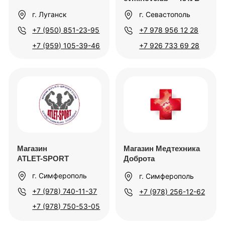
г. Алчевск
Звонки из регионов
России бесплатны
+7 (495) 741-95-98
+7 (959) 512 30 10
+7 (929) 617-70-32
Адаптивный центр
Клиника Софитрия
г. Иркутск, ​
Университетский
г. Москва
микрорайон, 46
+7 (929) 511-87-25
+7 (983) 696-21-61
Центр мануальной
терапии им. Н. А.
Касьянa
г. Пермь, ул.
Пушкина, 9
оф. 206