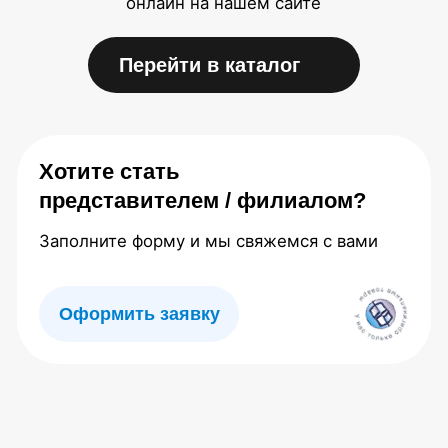
Где можно приобрести
«Профилактор Евминова» в
других городах
?
Цены могут отличаться
Медцентр Семейный
Школа-
Доктор
представительство
evminovclub — КЛУБ
г. Луганск
г. Севастополь
+7 (950) 851-23-95
+7 978 956 12 28