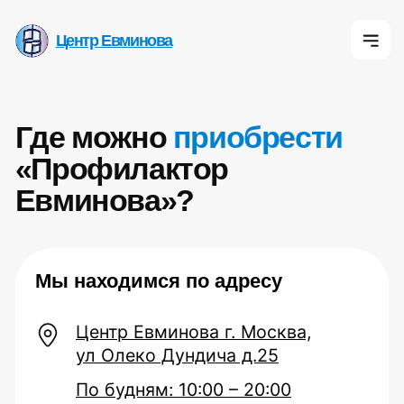
Центр Евминова
Центр Евминова
Центр Евмино
Где можно
приобрести
«Профилактор
Евминова»?
К
О 
Мы находимся по адресу
Центр Евминова г. Москва,
ул Олеко Дундича д.25
По будням: 10:00 – 20:00
Сб: 10:00 – 16:00
Алексей
7 (495) 142-25-99
7 (985) 774-41-02