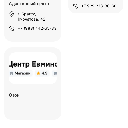
Или свяжитесь с нами
удобным способом
center.evminova@yandex.ru
7 (495) 142-25-99
7 (985) 774-41-02
Центр Евминова