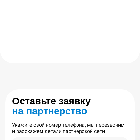
7 (495) 142-25-99
7 (985) 774-41-02
center.evminova@yandex.ru
г. Москва, ул Олеко Дундича д.25
По будням: 10:00 –
20:00 Сб: 10:00 – 16:00
Главная
Каталог товаров
Где купить тренажер
Блог