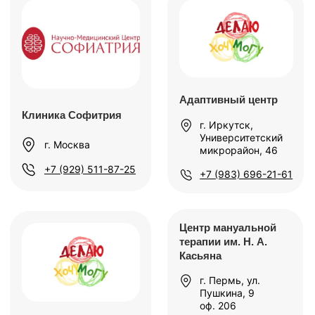
Оставьте заявку
на партнерство
Укажите свой номер телефона, мы перезвоним
и расскажем детали партнёрской сети
+7
Я даю согласие на обработку
персональных данных и подтверждаю
ознакомление с
Политикой
конфиденциальности.
Отправить