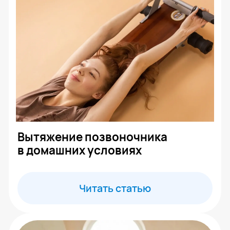
center.evminova@yandex.ru
г. Москва, ул Олеко Дундича д.25
По будням: 10:00 – 20:00
Сб: 10:00 – 16:00
Главная
Каталог товаров
Где купить тренажер
Блог
Ограничения и меры предосторожности
Программа курса
Купить обучающий курс