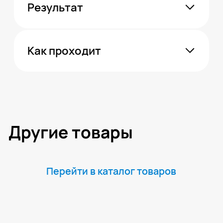
Попробуйте наш
бесплатный курс
Вводная в полный курс ( 19 уроков
из онлайн-курса )
Получить доступ
Блог
Центра Евминова