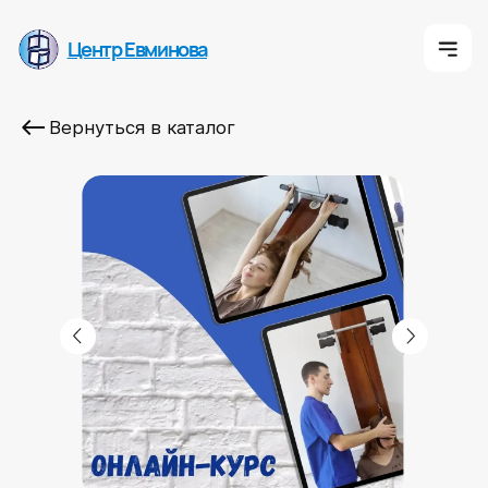
Центр Евминова
Центр Евминова
Центр Евмино
Вернуться в каталог
К
О 
Онлайн курс