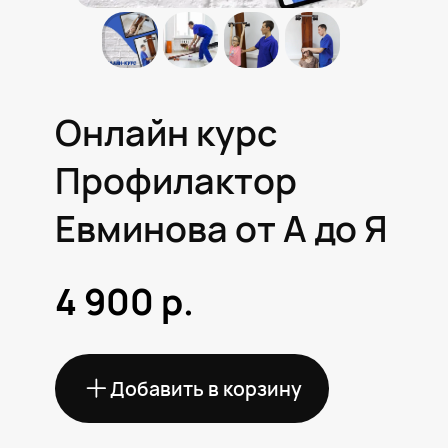
Профилактор
Евминова от А до Я
7 (4
7 (9
4 900
р.
Добавить в корзину
Цена при одновременной покупке
онлайн курса + профилактора
Евминова 2 500 ₽
Перейти на страницу акции
Описание