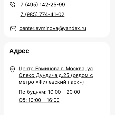
Адрес
7 (4
7 (9
Центр Евминова г. Москва, ул
Олеко Дундича д.25 (рядом с
метро «Филевский парк»)
По будням: 10:00 – 20:00
Сб: 10:00 – 16:00
Реквизиты
ИП КУЛИШ АЛЕКСЕЙ ЮРЬЕВИЧ
ИНН 503220328413
ОГРНИП 323508100023130