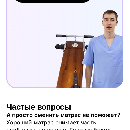
Для самостоятельных занятий дома
удобнее сразу брать комплект —
тренажёр плюс онлайн-курс на полгода.
В курсе программа разбита по неделям:
что делать в первую, когда добавлять
упражнения, как менять угол. Плюс
консультации инструктора-методиста в
чате — можно показать видео своего
занятия и получить корректировку.
Оригинальный Профилактор +
онлайн-курс на 6 месяцев +
помощь методиста
От 22 450 ₽
вместо 28 800 ₽
Посмотреть комплект