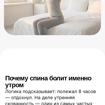
утром
Логика подсказывает: полежал 8 часов
— отдохнул. На деле утренняя
скованность — один из самых частых
звоночков, что со спиной не всё в
порядке.
Причин обычно три, и чаще всего они
работают вместе.
Первая — дневная компрессия.
За день
позвоночник «проседает»: под весом
тела диски теряют до 1–2 мм высоты,
межпозвонковые пространства
сжимаются. Ночью, когда вы лежите,
диски должны расправиться и набрать
воду обратно. Но если они уже
изношены — процесс идёт не
полностью. Утром встаёте, и тут же
начинается новая компрессия — на ещё
не восстановленный позвоночник.
Вторая — слабые глубокие мышцы.
Короткие стабилизирующие мышцы
вдоль позвоночника должны держать
его ровно и днём, и ночью. Если они
слабые — за ночь позвонки занимают