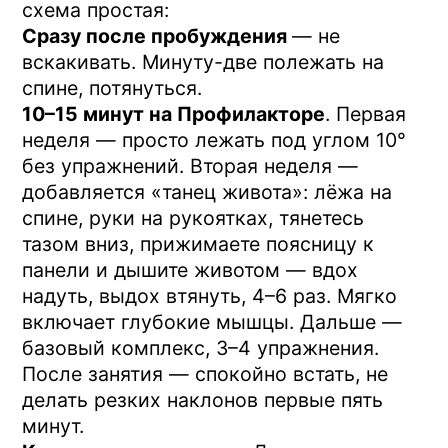
Частые вопросы
А просто сменить матрас не поможет?
Хороший матрас снимает часть
проблемы, но не всю. Если глубокие
мышцы слабые — утренняя скованность
вернётся, просто чуть позже. Матрас +
короткое занятие на разгрузку —
связка, которая работает.
Сколько времени до первых
изменений?
Всё индивидуально.
Методика предполагает регулярность —
ежедневно или через день. Результат
складывается из стабильности занятий,
а не из их интенсивности.
Можно заниматься прямо с утра,
натощак?
Да, это даже удобнее. Занятие
не нагрузочное, на пустой желудок