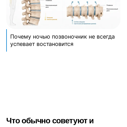
работают с большими мышцами — они и
так в порядке.
Тут есть нюанс: чтобы утро началось
нормально, пассивной разгрузки ночью
недостаточно. Нужно
за 10–15 минут
дать позвоночнику по-настоящему
расправиться
— разгрузить его глубже,
чем в постели, и включить
стабилизирующие мышцы.
Что работает — разгрузка +
направленное движение
Два действия одновременно, которые
решают задачу:
Разгрузка позвоночника больше, чем в
постели.
На наклонной плоскости под
углом 10–15° позвоночник
освобождается от веса сильнее, чем в
горизонтали. Межпозвонковые диски