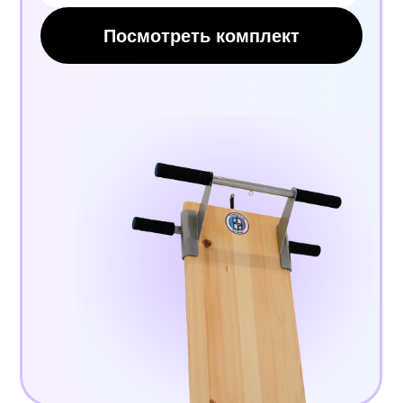
Получить доступ
Центр Евминова
7 (495) 142-25-99
7 (985) 774-41-02
center.evminova@yandex.ru
г. Москва, ул Олеко Дундича д.25
По будням: 10:00 –