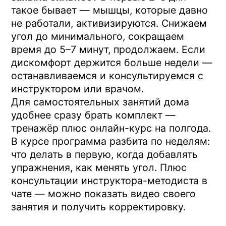
работа, которая идёт на причину — на
глубокие мышцы и разгрузку дисков, —
а не на маскировку симптома.
Материал носит информационный
характер и не заменяет консультацию
специалиста. При хронических
заболеваниях, болевом синдроме или
операциях на позвоночнике перед
началом занятий проконсультируйтесь с
лечащим врачом. Имеются
противопоказания.
Автор
Дмитрий Леонов
инструктор-методист Центра Евминова. 14
лет в практике методики Евминова
Остались вопросы?