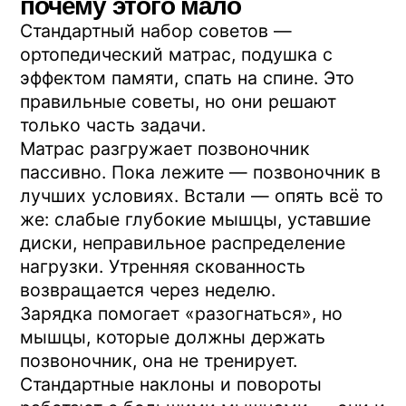
получают возможность расправиться.
Включение глубоких мышц.
В
разгруженном положении можно делать
короткие точные движения, которые
запускают те самые стабилизаторы. Они
начинают держать позвоночник ровно —
и ночью, и днём.
Это базовый принцип
методики
Евминова
. Профилактор —
ортопедический тренажёр: наклонная
плоскость из амортизирующей сосны с
рукоятками, угол регулируется от 8 до
90 градусов.
Методика — разработка Вячеслава
Евминова и профессора В.Я. Фищенко,
зарегистрированная в 1998 году. С тех
пор конструкция принципиально не
менялась: доработки касались
материалов и эргономики, сама логика
осталась той же, что и в первой версии.
За почти три десятилетия по методике в
России занимались более 100 000
человек.