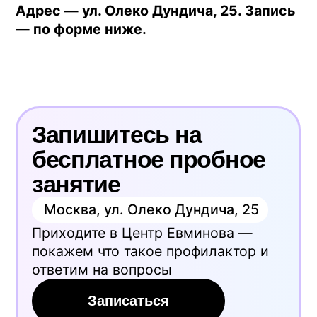
Да, это даже удобнее. Занятие не
нагрузочное, на пустой желудок
проходит спокойнее. Чай или кофе —
после.
Что если после первого
занятия спина заныла
сильнее?
В первые 2–3 дня такое бывает —
мышцы, которые давно не работали,
активизируются. Снижаем угол до
минимального, сокращаем время до 5–7
минут, продолжаем. Если дискомфорт
держится больше недели —
останавливаемся и консультируемся с
инструктором или врачом.