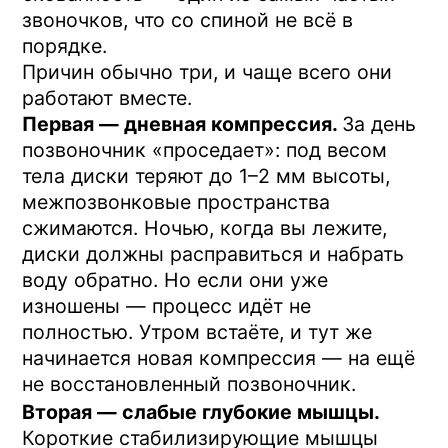
неудобное положение. Утром мышцы
пытаются собраться в рабочий режим,
отсюда — скованность, тяжесть, «ходил
бы ещё полчаса не разгибаясь».
Третья — внешние факторы.
Матрас,
подушка, поза во сне. Важно, но обычно
это только усугубляет первые две
причины, а не создаёт проблему с нуля.
Поменяли матрас — стало чуть легче, но
полностью не ушло.
Почему ночью позвоночник не всегда
успевает востановится