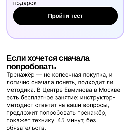
Отвечаем на самые частые
вопросы
А просто сменить матрас не
поможет?
Хороший матрас снимает часть
проблемы, но не всю. Если глубокие
мышцы слабые — утренняя скованность
вернётся, просто чуть позже. Матрас +
короткое занятие на разгрузку —
связка, которая работает.
Сколько времени до первых
изменений?
Всё индивидуально. Методика
предполагает регулярность —
ежедневно или через день. Результат
складывается из стабильности занятий,
а не из их интенсивности.
Можно заниматься прямо с
утра, натощак?