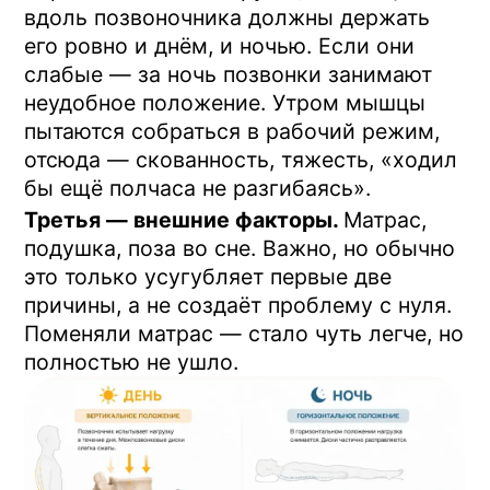
Что обычно советуют и
почему этого мало
Стандартный набор советов —
ортопедический матрас, подушка с
эффектом памяти, спать на спине. Это
правильные советы, но они решают
только часть задачи.
Матрас разгружает позвоночник
пассивно. Пока лежите — позвоночник в
лучших условиях. Встали — опять всё то
же: слабые глубокие мышцы, уставшие
диски, неправильное распределение
нагрузки. Утренняя скованность
возвращается через неделю.
Зарядка помогает «разогнаться», но
мышцы, которые должны держать
позвоночник, она не тренирует.
Стандартные наклоны и повороты