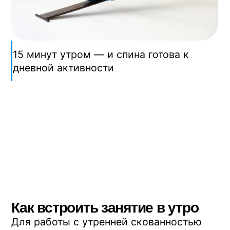
Адрес — ул. Олеко Дундича, 25. Запись
— по форме ниже.
Запишитесь на
бесплатное пробное
занятие
Москва, ул. Олеко Дундича, 25
Приходите в Центр Евминова —
покажем что такое профилактор и
ответим на вопросы
Записаться