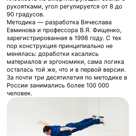
Узнайте за минуту,
подойдёт ли вам
методика
Короткий тест из 3 вопросов +
книга Вячеслава Евминова в
подарок
Пройти тест
Если хочется сначала
попробовать
Тренажёр — не копеечная покупка, и
логично сначала понять, подходит ли
методика. В Центре Евминова в Москве
есть бесплатное занятие: инструктор-
методист ответит на ваши вопросы,
предложит попробовать тренажёр,
покажет технику. 45 минут, без
обязательств.