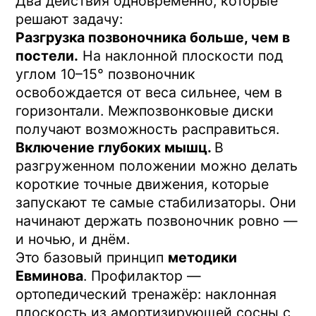
10–15 минут на Профилакторе
. Первая
неделя — просто лежать под углом 10°
без упражнений. Вторая неделя —
добавляется «танец живота»: лёжа на
спине, руки на рукоятках, тянетесь
тазом вниз, прижимаете поясницу к
панели и дышите животом — вдох
надуть, выдох втянуть, 4–6 раз. Мягко
включает глубокие мышцы. Дальше —
базовый комплекс, 3–4 упражнения.
После занятия — спокойно встать, не
делать резких наклонов первые пять
минут.
Ключ — регулярность.
Два раза в
неделю результата не даст, каждый день
— даёт. 15 минут утром + вечером, если
спина ноет к концу дня, — оптимум.