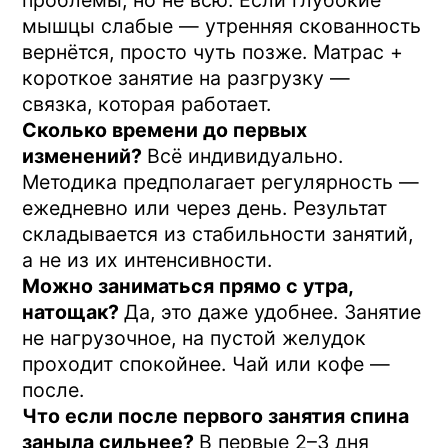
Что в итоге
Утренняя скованность — не про
«возраст» и не про «неудобный
матрас».
Это сигнал, что позвоночник не
успевает восстановиться за ночь: диски
не расправляются до конца, глубокие
мышцы не держат. Ортопедический
матрас помогает частично. Полностью
задачу закрывает короткое занятие на
разгрузку с работой на глубокие
мышцы.
15 минут утром, регулярно. Это та