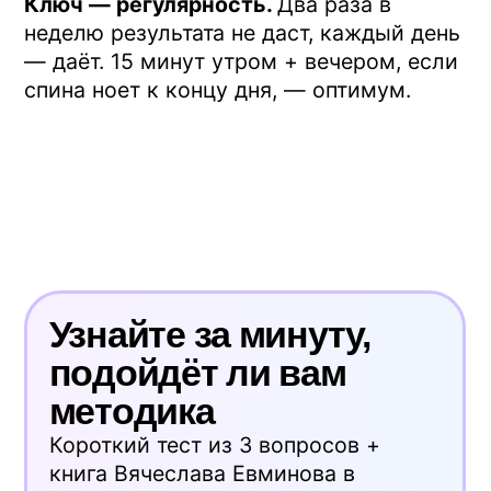
проходит спокойнее. Чай или кофе —
после.
Что если после первого занятия спина
заныла сильнее?
В первые 2–3 дня
такое бывает — мышцы, которые давно
не работали, активизируются. Снижаем
угол до минимального, сокращаем
время до 5–7 минут, продолжаем. Если
дискомфорт держится больше недели —
останавливаемся и консультируемся с
инструктором или врачом.
Для самостоятельных занятий дома
удобнее сразу брать комплект —
тренажёр плюс онлайн-курс на полгода.
В курсе программа разбита по неделям:
что делать в первую, когда добавлять
упражнения, как менять угол. Плюс
консультации инструктора-методиста в
чате — можно показать видео своего
занятия и получить корректировку.