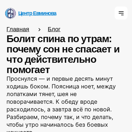
Центр Евминова
Центр Евминова
Центр Евмино
Главная
Блог
Болит спина по утрам:
почему сон не спасает и
что действительно
К
помогает
Проснулся — и первые десять минут
ходишь боком. Поясница ноет, между
О 
лопатками тянет, шея не
поворачивается. К обеду вроде
расходилось, а завтра всё по новой.
Разбираем, почему так, и что делать,
чтобы утро начиналось без боевых
искусств.
Автор
Дмитрий Леонов
инструктор-методист Центра Евминова. 14
лет в практике методики Евминова