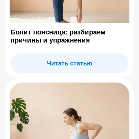
7 (985) 774-41-02
center.evminova@yandex.ru
г. Москва, ул Олеко Дундича д.25
По будням: 10:00 –
20:00 Сб: 10:00 – 16:00
Главная
Каталог товаров
Где купить тренажер
Блог
Ограничения и меры предосторожности
Программа курса