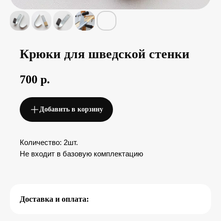
7 (4
7 (9
Крюки для шведской стенки
700
р.
Добавить в корзину
Другие товары
Количество: 2шт.
Не входит в базовую комплектацию
Перейти в каталог товаров
Доставка и оплата: