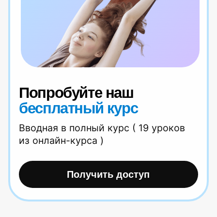
Блог
Центра Евминова
Как правильно выбрать тренажер
для спины?
Читать статью