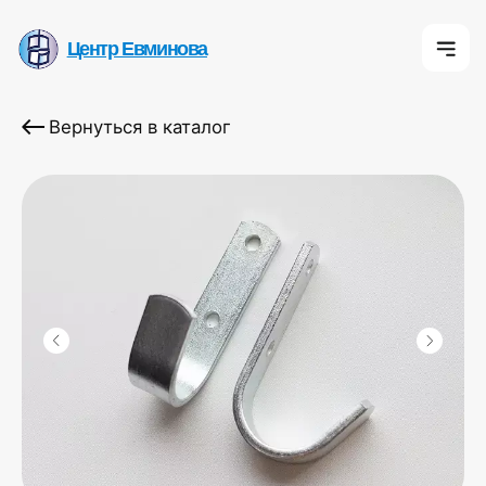
Центр Евминова
Центр Евминова
Центр Евмино
Вернуться в каталог
К
О 