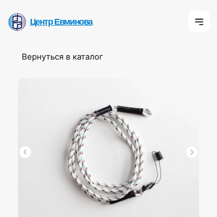
Центр Евминова
Центр Евминова
Центр Евмино
Вернуться в каталог
К
О 