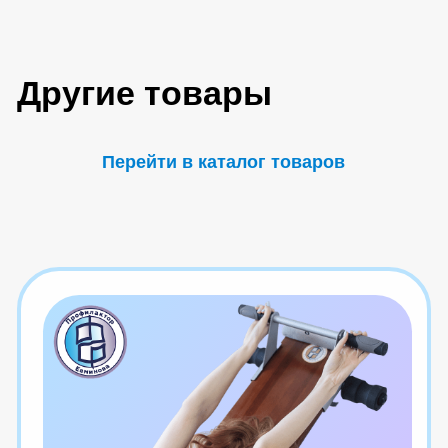
Попробуйте наш
бесплатный курс
Вводная в полный курс ( 19 уроков
из онлайн-курса )
Получить доступ
Блог
Центра Евминова