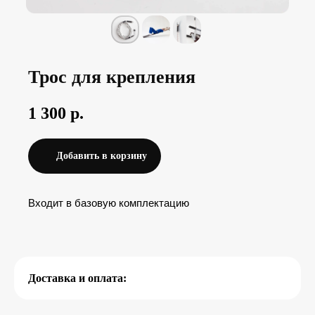
7 (4
7 (9
Трос для крепления
1 300
р.
Добавить в корзину
Другие товары
Входит в базовую комплектацию
Перейти в каталог товаров
Доставка и оплата: