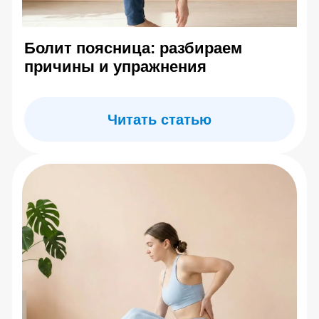
center.evminova@yandex.ru
г. Москва, ул Олеко Дундича д.25
По будням: 10:00 –
20:00 Сб: 10:00 – 16:00
Главная
Каталог товаров
Где купить тренажер
Блог
Ограничения и меры предосторожности
Программа курса
Купить обучающий курс