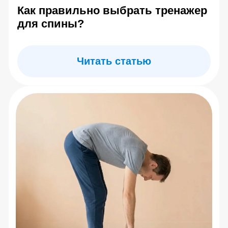
Прострелило поясницу: что
делать сейчас и как не
повторить?
Читать статью
Центр Евминова
7 (495) 142-25-99
7 (985) 774-41-02