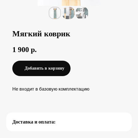
7 (4
7 (9
Мягкий коврик
1 900
р.
Добавить в корзину
Другие товары
Не входит в базовую комплектацию
Перейти в каталог товаров
Доставка и оплата: