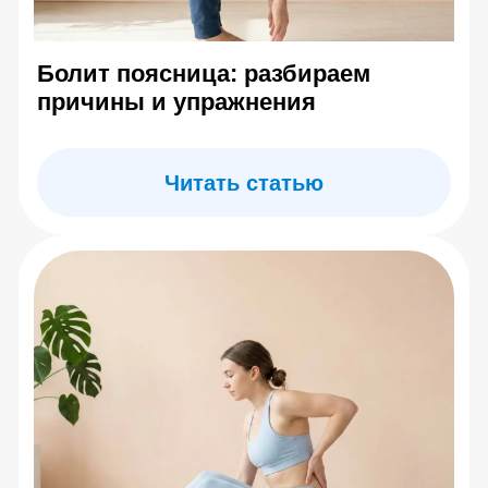
center.evminova@yandex.ru
г. Москва, ул Олеко Дундича д.25
По будням: 10:00 –
20:00 Сб: 10:00 – 16:00
Главная
Каталог товаров
Где купить тренажер
Блог
Ограничения и меры предосторожности
Программа курса
Купить обучающий курс