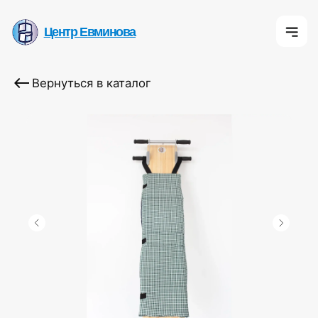
Центр Евминова
Центр Евминова
Центр Евмино
Вернуться в каталог
К
О 