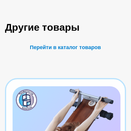
Попробуйте наш
бесплатный курс
Вводная в полный курс ( 19 уроков
из онлайн-курса )
Получить доступ
Блог
Центра Евминова