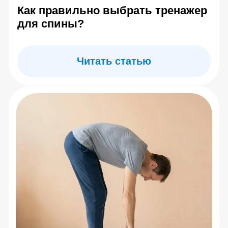
Прострелило поясницу: что
делать сейчас и как не
повторить?
Читать статью
Центр Евминова
7 (495) 142-25-99
7 (985) 774-41-02