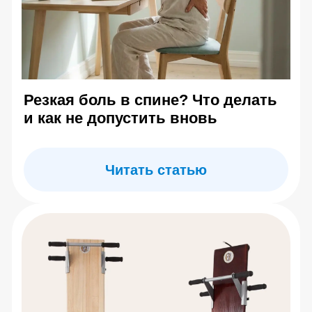
Ограничения и меры предосторожности
Программа курса
Купить обучающий курс
О центре Евминова
Контакты
Отзывы
Информация на сайте носит справочный характер и
не является медицинской рекомендацией. Имеются
противопоказания — необходима консультация
специалиста. Результаты индивидуальны
Copyright© 2026. All Rights Reserved.
Публичная оферта
Политика конфиденциальности