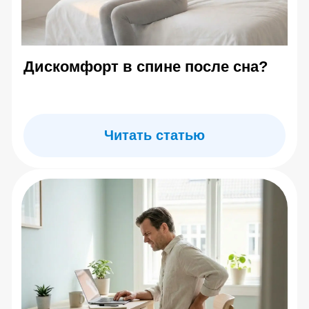
7 (495) 142-25-99
7 (985) 774-41-02
center.evminova@yandex.ru
г. Москва, ул Олеко Дундича д.25
По будням: 10:00 –
20:00 Сб: 10:00 – 16:00
Главная
Каталог товаров
Где купить тренажер
Блог