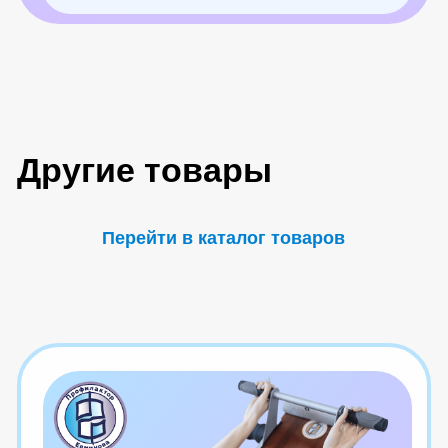
Блог
Центра Евминова
Дискомфорт в спине после сна?