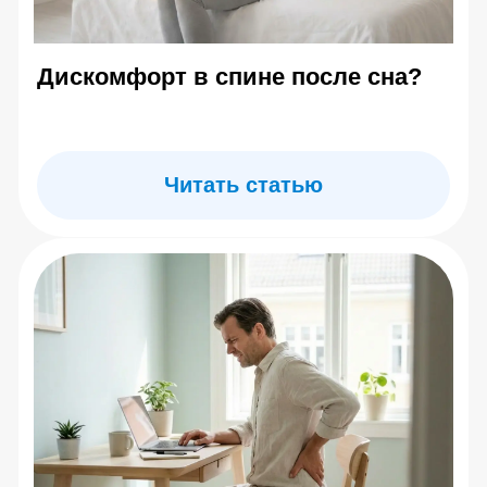
7 (495) 142-25-99
7 (985) 774-41-02
center.evminova@yandex.ru
г. Москва, ул Олеко Дундича д.25
По будням: 10:00 –
20:00 Сб: 10:00 – 16:00
Главная
Каталог товаров
Где купить тренажер
Блог