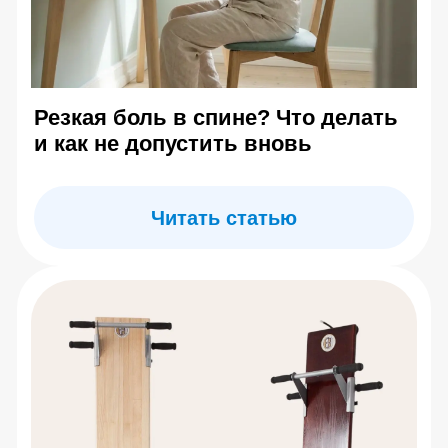
Ограничения и меры предосторожности
Программа курса
Купить обучающий курс
О центре Евминова
Контакты
Отзывы
Информация на сайте носит справочный характер и
не является медицинской рекомендацией. Имеются
противопоказания — необходима консультация
специалиста. Результаты индивидуальны
Copyright© 2026. All Rights Reserved.
Публичная оферта
Политика конфиденциальности