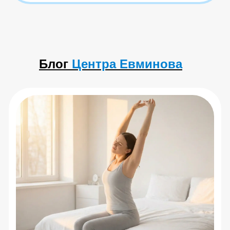
Блог
Центра Евминова
Как правильно выбрать тренажер
для спины?
Читать статью
Центр Евминова